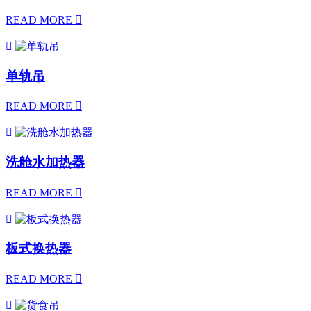
READ MORE


单轨吊
READ MORE


洗舱水加热器
READ MORE


板式换热器
READ MORE

