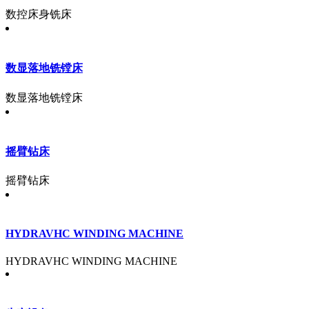
数控床身铣床
数显落地铣镗床
数显落地铣镗床
摇臂钻床
摇臂钻床
HYDRAVHC WINDING MACHINE
HYDRAVHC WINDING MACHINE