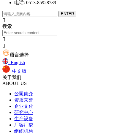
电话: 0513-85928789

搜索


语言选择
English
中文版
关于我们
ABOUT US
公司简介
资质荣誉
企业文化
研究中心
生产设备
厂容厂貌
组织机构