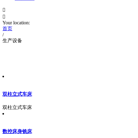


Your location:
首页
/
生产设备
双柱立式车床
双柱立式车床
数控床身铣床